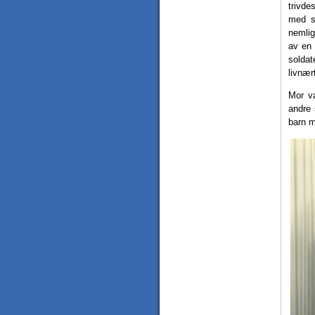
trivde
med si
nemlig
av en 
soldat
livnær
Mor va
andre 
barn m