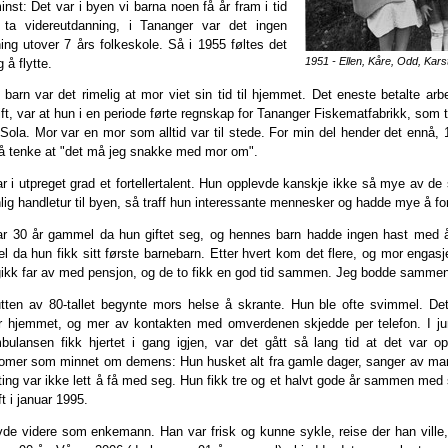
inst: Det var i byen vi barna noen få år fram i tid
e ta videreutdanning, i Tananger var det ingen
ing utover 7 års folkeskole. Så i 1955 føltes det
1951 - Ellen, Kåre, Odd, Kar
g å flytte.
barn var det rimelig at mor viet sin tid til hjemmet. Det eneste betalte ar
ft, var at hun i en periode førte regnskap for Tananger Fiskematfabrikk, so
Sola. Mor var en mor som alltid var til stede. For min del hender det ennå, 1
å tenke at "det må jeg snakke med mor om".
r i utpreget grad et fortellertalent. Hun opplevde kanskje ikke så mye av de 
lig handletur til byen, så traff hun interessante mennesker og hadde mye å for
r 30 år gammel da hun giftet seg, og hennes barn hadde ingen hast med å 
 da hun fikk sitt første barnebarn. Etter hvert kom det flere, og mor engasjer
ikk far av med pensjon, og de to fikk en god tid sammen. Jeg bodde samm
tten av 80-tallet begynte mors helse å skrante. Hun ble ofte svimmel. De
r hjemmet, og mer av kontakten med omverdenen skjedde per telefon. I jun
bulansen fikk hjertet i gang igjen, var det gått så lang tid at det var 
mer som minnet om demens: Hun husket alt fra gamle dager, sanger av ma
ting var ikke lett å få med seg. Hun fikk tre og et halvt gode år sammen med
ft i januar 1995.
vde videre som enkemann. Han var frisk og kunne sykle, reise der han ville, 