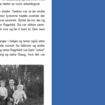
ar datter av mors arbeidsgiver.
e steder. Tanken var at de skulle
en tyskerne hadde overtatt det
ar renovert, flyttet de inn der og
e Ragnhild. Da var eldste sønn,
kk mor og far 6 barn til. Den nest
ger i helger og ferier også etter
gode minner fra båtturer og andre
g tante Ragnhild var bare "onkel"
ing og tante Olaug, hvor det var