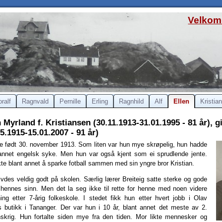
Velkomm
oralf
Ragnvald
Pernille
Erling
Ragnhild
Alf
Ellen
Kristian
n Myrland f. Kristiansen (30.11.1913-31.01.1995 - 81 år), 
05.1915-15.01.2007 - 91 år)
e født 30. november 1913. Som liten var hun mye skrøpelig, hun hadde
annet engelsk syke. Men hun var også kjent som ei sprudlende jente.
kte blant annet å sparke fotball sammen med sin yngre bror Kristian.
ivdes veldig godt på skolen. Særlig lærer Breiteig satte sterke og gode
 hennes sinn. Men det la seg ikke til rette for henne med noen videre
ing etter 7-årig folkeskole. I stedet fikk hun etter hvert jobb i Olav
 butikk i Tananger. Der var hun i 10 år, blant annet det meste av 2.
skrig. Hun fortalte siden mye fra den tiden. Mor likte mennesker og