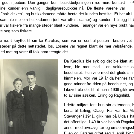
s godt i jobben. Den gangen kom butikkbetjeningen i nærmere kontakt
El
ne kunder enn vanlig i dagligvarebutikker nå. De fleste varene var
 "bak disken", og butikkdamene måtte hente det kunden bestilte. Et besøk i b
samtale mellom butikkdamen (det var oftest damer) og kunden. I tillegg til 
er var fiskere fra mange steder blant kundene. Tananger var en mye brukt 
te seg som fiskere.
r nært knyttet til sin far Karolius, som var en sentral person i kristenlive
steder på dette nettstedet, los. Losene var regnet blant de mer velstående.
ed mat og varer til folk som trengte det.
Da Karolius ble syk og det ble klart at
leve, ble mor med i en vekkelse og
bedehuset. Hun ville med det glede sin 
himmelen. Mor var 19 år da hennes fa
gode minner fra tiden på bedehuset, og 
Likevel ble det til at hun i 1938 gikk
to av sine søsken, Erling og Ragnhild.
I dette miljøet fant hun sin ektemann, 
kona til Erling, Olaug. Far var fra 
Stavanger i 1941, gikk han på Uldals han
det offentlige. I 40 år var han på Rogala
annet med arveavgifter og omsetningsska
Ellen og Karsten giftet seg 1. april 19