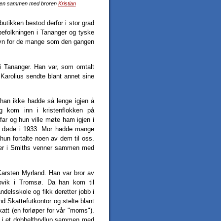
len sammen med broren
Kristian
utikken bestod derfor i stor grad
befolkningen i Tananger og tyske
havn for de mange som den gangen
t i Tananger. Han var, som omtalt
 Karolius sendte blant annet sine
 han ikke hadde så lenge igjen å
 kom inn i kristenflokken på
far og hun ville møte ham igjen i
r døde i 1933. Mor hadde mange
hun fortalte noen av dem til oss.
 over i Smiths venner sammen med
Karsten Myrland. Han var bror av
Movik i Tromsø. Da han kom til
delsskole og fikk deretter jobb i
nd Skattefutkontor og stelte blant
tt (en forløper for vår "moms").
44 i et dobbeltbryllup sammen med