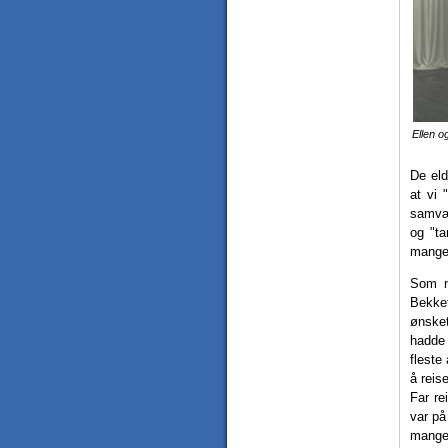
Ellen o
De eld
at vi 
samvær
og "ta
mange
Som ne
Bekkef
ønsket
hadde 
fleste
å reis
Far re
var på
mange 