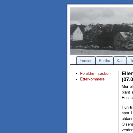
Forside
Bertha
Karl
T
Elle
Foreldre - søsken
(07.
Etterkommere
Mor bl
blant 
Hun li
Hun tr
spor i
utdann
Olsens
verden