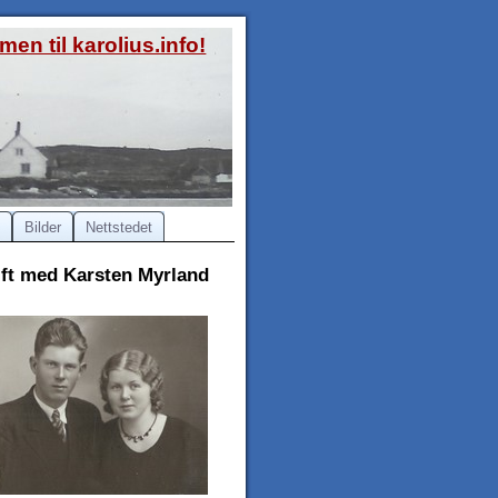
en til karolius.info!
Bilder
Nettstedet
gift med Karsten Myrland