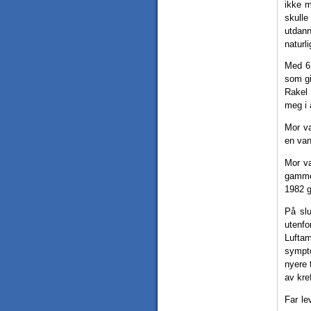
ikke m
skull
utdann
naturli
Med 6 
som gi
Rakel 
meg i 
Mor va
en van
Mor va
gammel
1982 g
På slu
utenfo
Luftam
sympto
nyere 
av kre
Far le