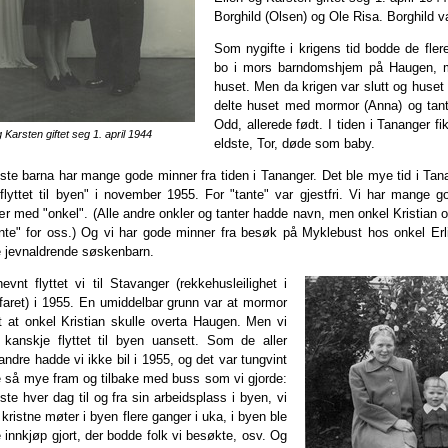
Borghild (Olsen) og Ole Risa. Borghild v
Som nygifte i krigens tid bodde de fler
bo i mors barndomshjem på Haugen, m
huset. Men da krigen var slutt og huset v
delte huset med mormor (Anna) og tant
Odd, allerede født. I tiden i Tananger fi
g Karsten giftet seg 1. april 1944
eldste, Tor, døde som baby.
ste barna har mange gode minner fra tiden i Tananger. Det ble mye tid i Tanan
"flyttet til byen" i november 1955. For "tante" var gjestfri. Vi har mange 
 med "onkel". (Alle andre onkler og tanter hadde navn, men onkel Kristian o
nte" for oss.) Og vi har gode minner fra besøk på Myklebust hos onkel Erl
 jevnaldrende søskenbarn.
vnt flyttet vi til Stavanger (rekkehusleilighet i
aret) i 1955. En umiddelbar grunn var at mormor
 at onkel Kristian skulle overta Haugen. Men vi
kanskje flyttet til byen uansett. Som de aller
 andre hadde vi ikke bil i 1955, og det var tungvint
e så mye fram og tilbake med buss som vi gjorde:
iste hver dag til og fra sin arbeidsplass i byen, vi
 kristne møter i byen flere ganger i uka, i byen ble
innkjøp gjort, der bodde folk vi besøkte, osv. Og