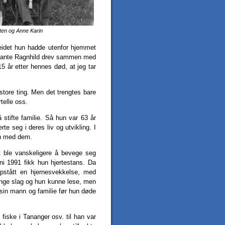
sten og Anne Karin
beidet hun hadde utenfor hjemmet
m tante Ragnhild drev sammen med
5 år etter hennes død, at jeg tar
store ting. Men det trengtes bare
telle oss.
stifte familie. Så hun var 63 år
te seg i deres liv og utvikling. I
en med dem.
t ble vanskeligere å bevege seg
i 1991 fikk hun hjertestans. Da
oppstått en hjernesvekkelse, med
nge slag og hun kunne lese, men
 sin mann og familie før hun døde
fiske i Tananger osv. til han var