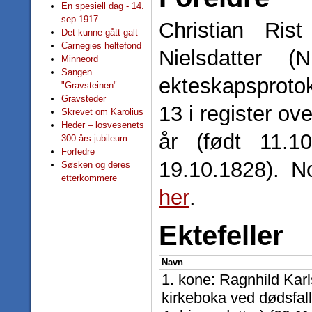
En spesiell dag - 14.
sep 1917
Christian Ris
Det kunne gått galt
Carnegies heltefond
Nielsdatter (
Minneord
Sangen
ekteskapsprotok
"Gravsteinen"
Gravsteder
13 i register ov
Skrevet om Karolius
Heder – losvesenets
år (født 11.1
300-års jubileum
Forfedre
19.10.1828). N
Søsken og deres
etterkommere
her
.
Ektefeller
Navn
1. kone: Ragnhild Karls
kirkeboka ved dødsfall