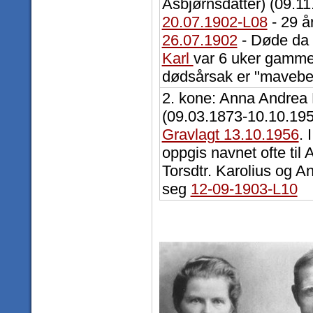
Asbjørnsdatter) (09.11
20.07.1902-L08
- 29 å
26.07.1902
- Døde da
Karl
var 6 uker gammel
dødsårsak er "mavebe
2. kone: Anna Andrea
(09.03.1873-10.10.195
Gravlagt 13.10.1956
. 
oppgis navnet ofte til
Torsdtr. Karolius og An
seg
12-09-1903-L10