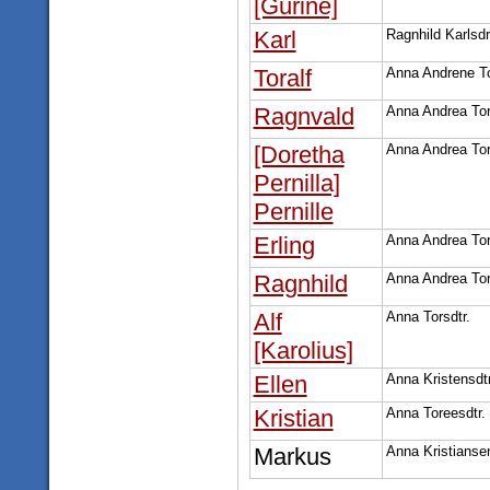
[Gurine]
Karl
Ragnhild Karlsdr
Toralf
Anna Andrene To
Ragnvald
Anna Andrea Tor
[Doretha
Anna Andrea Tor
Pernilla]
Pernille
Erling
Anna Andrea Tor
Ragnhild
Anna Andrea Tor
Alf
Anna Torsdtr.
[Karolius]
Ellen
Anna Kristensdtr
Kristian
Anna Toreesdtr.
Markus
Anna Kristianse