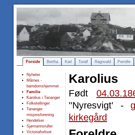
Forside
Bertha
Karl
Toralf
Ragnvald
Pernille
Karolius
Nyheter
Mårnes -
barndomshjemmet
Født
04.03.18
Familie
Karolius i Tananger
''Nyresvigt' -
Folketellinger
Tananger
kirkegård
misjonsforening
Hendelser
Sjømannsruller
Foreldre
Victoriaforliset